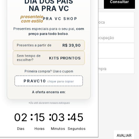
DIA DOS PAIS
NA PRA VC
presenteie
Primeira Troca Grátis
PRA VC SHOP
com estilo
Frete por nossa conta na primeira troca
Presentes especiais para o seu pai,
com
Troca em até 30 dias
preço para todo bolso
.
Mais tempo para experimentar sem preocupação
R$ 39,90
Presentes a partir de
Compra sem Risco
7 dias para reembolso integral
Sem tempo de
KITS PRONTOS
escolher?
Atendimento Humanizado
Via WhatsApp antes e depois da compra
Primeira compra? Use o cupom
PRAVC10
clique para copiar
DESCRIÇÃO COMPLETA
A oferta encerra em:
*Ou até durarem nossos estoques
02
15
03
44
Dias
Horas
Minutos
Segundos
AVALIAÇÕES