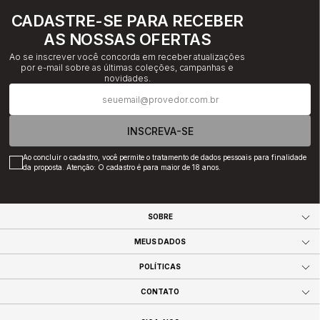
CADASTRE-SE PARA RECEBER
AS NOSSAS OFERTAS
Ao se inscrever você concorda em receber atualizações
por e-mail sobre as últimas coleções, campanhas e
novidades.
INSCREVA-SE
Ao concluir o cadastro, você permite o tratamento de dados pessoais para finalidade
da proposta. Atenção: O cadastro é para maior de 18 anos.
SOBRE
MEUS DADOS
POLÍTICAS
CONTATO