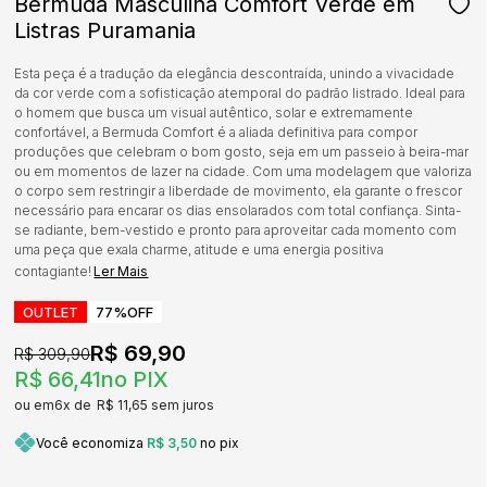
Bermuda Masculina Comfort Verde em
Listras Puramania
Esta peça é a tradução da elegância descontraída, unindo a vivacidade
da cor verde com a sofisticação atemporal do padrão listrado. Ideal para
o homem que busca um visual autêntico, solar e extremamente
confortável, a Bermuda Comfort é a aliada definitiva para compor
produções que celebram o bom gosto, seja em um passeio à beira-mar
ou em momentos de lazer na cidade. Com uma modelagem que valoriza
o corpo sem restringir a liberdade de movimento, ela garante o frescor
necessário para encarar os dias ensolarados com total confiança. Sinta-
se radiante, bem-vestido e pronto para aproveitar cada momento com
uma peça que exala charme, atitude e uma energia positiva
contagiante!
Ler Mais
OUTLET
77%
OFF
R$ 69,90
R$ 309,90
R$ 66,41
no PIX
6x
R$ 11,65
sem juros
Você economiza
R$ 3,50
no pix