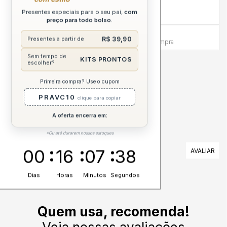
Compra sem Risco
Presentes especiais para o seu pai,
com
7 dias para reembolso integral
preço para todo bolso
.
Atendimento Humanizado
R$ 39,90
Presentes a partir de
Via WhatsApp antes e depois da compra
Sem tempo de
KITS PRONTOS
escolher?
DESCRIÇÃO COMPLETA
Primeira compra? Use o cupom
PRAVC10
clique para copiar
A oferta encerra em:
*Ou até durarem nossos estoques
AVALIAÇÕES
00
16
07
38
Nenhuma avaliação cadastrada para esse produto.
Dias
Horas
Minutos
Segundos
Quem usa, recomenda!