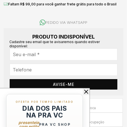
Faltam R$ 99,00 para você ganhar frete grátis para todo o Brasil
PEDIDO VIA WHATSAPP
PRODUTO INDISPONÍVEL
Cadastre seu email que te avisaremos quando estiver
disponível:
AVISE-ME
OFERTA POR TEMPO LIMITADO
Primeira Troca Grátis
DIA DOS PAIS
Frete por nossa conta na primeira troca
NA PRA VC
Troca em até 30 dias
presenteie
Mais tempo para experimentar sem preocupação
PRA VC SHOP
com estilo