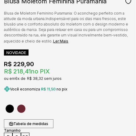
Blusa Moletom Feminina Puramania
Blusa de Moletom Feminino Puramania: O aconchego perfeito com a
atitude da moda urbana.Indispensável para os dias mais frescos, este
blusão une o conforto absoluto do moletom com o design moderno e
autêntico da marca. Seja para relaxar em casa ou para um compromisso
descontraído na rua, ele garante um visual incrivelmente bem-vestido,
aquecido e cheio de estilo.
Ler Mais
NOVIDADE
R$ 229,90
R$ 218,41
no PIX
6x
R$ 38,32
sem juros
Você economiza
R$ 11,50
no pix
Tabela de medidas
Tamanho