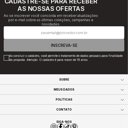
CADASTRE-SE PARA RECEBER
AS NOSSAS OFERTAS
Ao se inscrever você concorda em receber atualizações
por e-mail sobre as últimas coleções, campanhas e
novidades.
INSCREVA-SE
Ao concluir o cadastro, você permite o tratamento de dados pessoais para finalidade
da proposta. Atenção: O cadastro é para maior de 18 anos.
SOBRE
MEUS DADOS
POLÍTICAS
CONTATO
SIGA-NOS