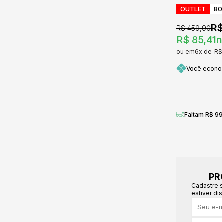
OUTLET
8
R$
R$ 459,90
R$ 85,41
n
6x
R$
Você econ
Faltam R$ 99
PR
Cadastre 
estiver di