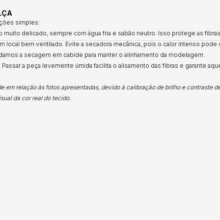
LÇA
ções simples:
muito delicado, sempre com água fria e sabão neutro. Isso protege as fibras 
 local bem ventilado. Evite a secadora mecânica, pois o calor intenso pode 
amos a secagem em cabide para manter o alinhamento da modelagem.
. Passar a peça levemente úmida facilita o alisamento das fibras e garante aq
 em relação às fotos apresentadas, devido à calibração de brilho e contraste d
ual da cor real do tecido.