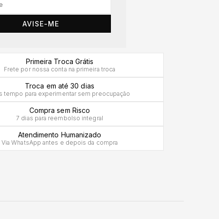
AVISE-ME
Primeira Troca Grátis
Frete por nossa conta na primeira troca
Troca em até 30 dias
s tempo para experimentar sem preocupação
Compra sem Risco
7 dias para reembolso integral
Atendimento Humanizado
Via WhatsApp antes e depois da compra