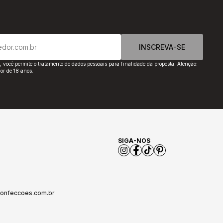
INSCREVA-SE
o, você permite o tratamento de dados pessoais para finalidade da proposta. Atenção:
or de 18 anos.
SIGA-NOS
nfeccoes.com.br