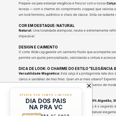
Prepare-se para esbanjar elegância e frescor com a nossa
Calça
leveza — com o charme do comprimento
cropped
, que valoriza
um look feminino, autêntico e cheio de classe. Sinta-se radian
COR EM DESTAQUE: NATURAL
Natural:
Uma tonalidade atemporal, neutra e extremamente refina
impecável.
DESIGN E CAIMENTO
O corte
Wide Leg
garante um caimento fluido que acompanha s
permite um ajuste personalizado, valorizando a cintura e acres
DICA DE LOOK: O CHARME DO ESTILO "ELEGÂNCIA 
Versatilidade Magnética:
Esta calça é a protagonista nata dos
claros e sandálias de tiras finas. Quer um ar mais urbano? Exper
pronta para transmitir muita energia positiva e um senso de mod
COMPOSIÇÃO E CAIMENTO PREMIUM
OFERTA POR TEMPO LIMITADO
DIA DOS PAIS
Blend de Fibras Nobres:
Confeccionada com
58% Algodão, 3
NA PRA VC
Conforto e Frescor:
A combinação dessas fibras é o segredo do 
o toque de linho confere a estrutura e o aspecto natural elegant
presenteie
PRA VC SHOP