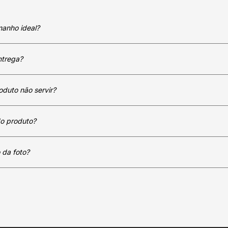
manho ideal?
ntrega?
oduto não servir?
do produto?
 da foto?