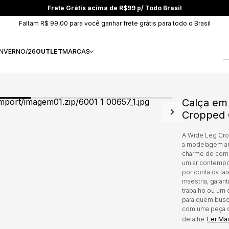
Frete Grátis acima de R$99 p/ Todo Brasil
Faltam R$ 99,00 para você ganhar frete grátis para todo o Brasil
INVERNO/26
OUTLET
MARCAS
Calça em
Cropped
A Wide Leg Cro
a modelagem a
charme do compr
um ar contempor
por conta da fa
maestria, garant
trabalho ou um 
para quem busca
com uma peça q
detalhe.
Ler Ma