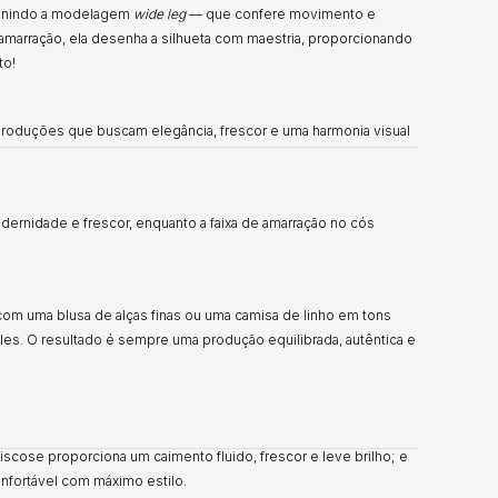
, unindo a modelagem
wide leg
— que confere movimento e
e amarração, ela desenha a silhueta com maestria, proporcionando
to!
a produções que buscam elegância, frescor e uma harmonia visual
ernidade e frescor, enquanto a faixa de amarração no cós
 com uma blusa de alças finas ou uma camisa de linho em tons
lles. O resultado é sempre uma produção equilibrada, autêntica e
scose proporciona um caimento fluido, frescor e leve brilho; e
onfortável com máximo estilo.