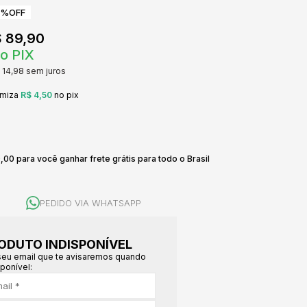
0%
OFF
 89,90
o PIX
 14,98
sem juros
omiza
R$ 4,50
no pix
,00 para você ganhar frete grátis para todo o Brasil
PEDIDO VIA WHATSAPP
ODUTO INDISPONÍVEL
seu email que te avisaremos quando
sponível: