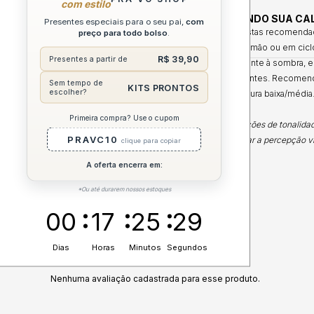
com estilo
INSTRUÇÕES DE CUIDADO: CONSERVANDO SUA CA
Presentes especiais para o seu pai,
com
Para manter sua calça sempre como nova, siga estas recomenda
preço para todo bolso
.
Lavagem Gentil:
Higienize preferencialmente à mão ou em ciclo 
R$ 39,90
Presentes a partir de
Secagem ao Ar Livre:
Estenda a peça naturalmente à sombra, em
Preservação:
Lave sempre com cores semelhantes. Recomend
Sem tempo de
KITS PRONTOS
escolher?
Passadoria Prática:
Utilize o ferro em temperatura baixa/média
Primeira compra? Use o cupom
Nota: As cores do produto podem apresentar variações de tonalidade
PRAVC10
ambiente no momento da fotografia pode influenciar a percepção vis
clique para copiar
A oferta encerra em:
*Ou até durarem nossos estoques
00
17
25
29
Dias
Horas
Minutos
Segundos
AVALIAÇÕES
Nenhuma avaliação cadastrada para esse produto.