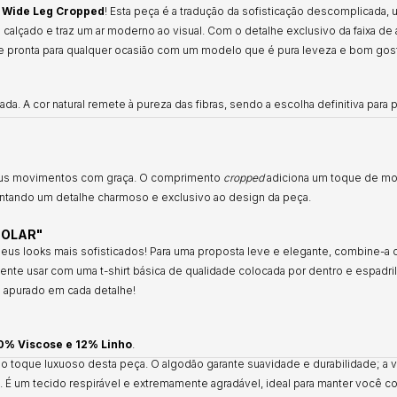
 Wide Leg Cropped
! Esta peça é a tradução da sofisticação descomplicada
 o calçado e traz um ar moderno ao visual. Com o detalhe exclusivo da faixa d
te e pronta para qualquer ocasião com um modelo que é pura leveza e bom gos
da. A cor natural remete à pureza das fibras, sendo a escolha definitiva par
eus movimentos com graça. O comprimento
cropped
adiciona um toque de mod
centando um detalhe charmoso e exclusivo ao design da peça.
SOLAR"
 seus looks mais sofisticados! Para uma proposta leve e elegante, combine-a
imente usar com uma t-shirt básica de qualidade colocada por dentro e espadri
a apurado em cada detalhe!
0% Viscose e 12% Linho
.
toque luxuoso desta peça. O algodão garante suavidade e durabilidade; a vi
e. É um tecido respirável e extremamente agradável, ideal para manter você c