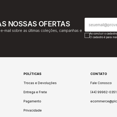
AS NOSSAS OFERTAS
e-mail sobre as últimas coleções, campanhas e
Ao concluir o cadastr
O cadastro é para mai
POLÍTICAS
CONTATO
Trocas e Devoluções
Fale Conosco
Entrega e Frete
(44) 99962-0351
Pagamento
ecommerce@plco
Privacidade