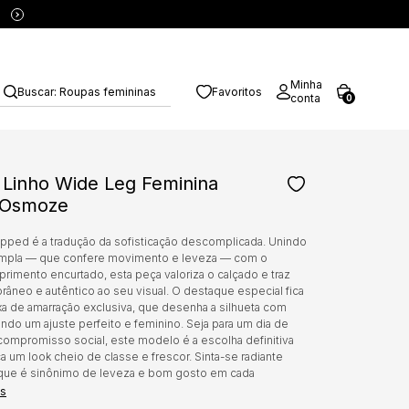
5% OFF no PIX
Minha
Buscar:
Roupas femininas
Favoritos
conta
0
 Linho Wide Leg Feminina
 Osmoze
pped é a tradução da sofisticação descomplicada. Unindo
mpla — que confere movimento e leveza — com o
imento encurtado, esta peça valoriza o calçado e traz
âneo e autêntico ao seu visual. O destaque especial fica
ixa de amarração exclusiva, que desenha a silhueta com
indo um ajuste perfeito e feminino. Seja para um dia de
compromisso social, este modelo é a escolha definitiva
 um look cheio de classe e frescor. Sinta-se radiante
ue é sinônimo de leveza e bom gosto em cada
is