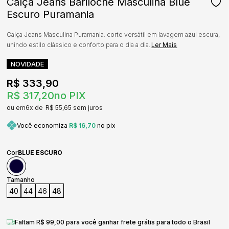
Calça Jeans Bariloche Masculina Blue
Escuro Puramania
Calça Jeans Masculina Puramania: corte versátil em lavagem azul escura,
unindo estilo clássico e conforto para o dia a dia.
Ler Mais
NOVIDADE
R$ 333,90
R$ 317,20
no PIX
6x
R$ 55,65
sem juros
Você economiza
R$ 16,70
no pix
Cor
BLUE ESCURO
Tamanho
40
44
46
48
Faltam R$ 99,00 para você ganhar frete grátis para todo o Brasil