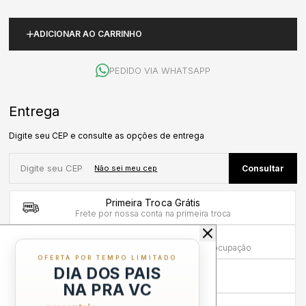
ADICIONAR AO CARRINHO
PEDIDO VIA WHATSAPP
Primeira Troca Grátis
Frete por nossa conta na primeira troca
Troca em até 30 dias
Mais tempo para experimentar sem preocupação
OFERTA POR TEMPO LIMITADO
DIA DOS PAIS
Compra sem Risco
7 dias para reembolso integral
NA PRA VC
Atendimento Humanizado