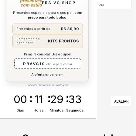
presenteie
PRA VC SHOP
com estilo
Via WhatsApp antes e depois da compra
Presentes especiais para o seu pai,
com
preço para todo bolso
.
DESCRIÇÃO COMPLETA
R$ 39,90
Presentes a partir de
ESPECIFICAÇÕES
Sem tempo de
KITS PRONTOS
escolher?
CUIDADOS
Primeira compra? Use o cupom
PRAVC10
clique para copiar
A oferta encerra em:
*Ou até durarem nossos estoques
00
11
29
32
AVALIAÇÕES
Dias
Horas
Minutos
Segundos
Nenhuma avaliação cadastrada para esse produto.