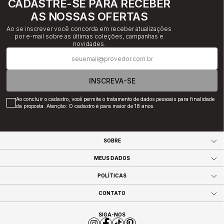
CADASTRE-SE PARA RECEBER
AS NOSSAS OFERTAS
Ao se inscrever você concorda em receber atualizações
por e-mail sobre as últimas coleções, campanhas e
novidades.
INSCREVA-SE
Ao concluir o cadastro, você permite o tratamento de dados pessoais para finalidade
da proposta. Atenção: O cadastro é para maior de 18 anos.
SOBRE
MEUS DADOS
POLÍTICAS
CONTATO
SIGA-NOS