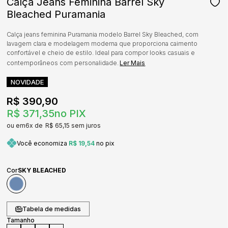
Calça Jeans Feminina Barrel Sky
Bleached Puramania
Calça jeans feminina Puramania modelo Barrel Sky Bleached, com
lavagem clara e modelagem moderna que proporciona caimento
confortável e cheio de estilo. Ideal para compor looks casuais e
contemporâneos com personalidade.
Ler Mais
NOVIDADE
R$ 390,90
R$ 371,35
no PIX
6x
R$ 65,15
sem juros
Você economiza
R$ 19,54
no pix
Cor
SKY BLEACHED
Tabela de medidas
Tamanho