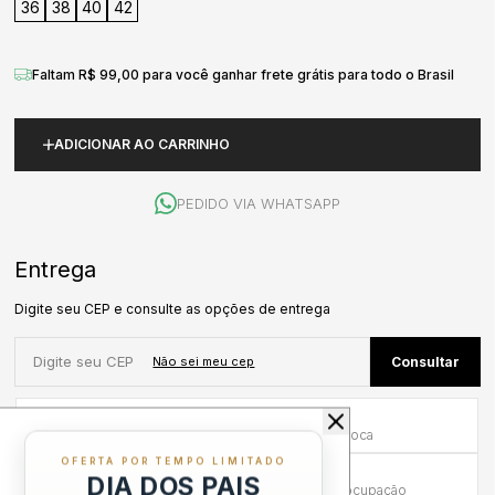
36
38
40
42
Faltam R$ 99,00 para você ganhar frete grátis para todo o Brasil
ADICIONAR AO CARRINHO
PEDIDO VIA WHATSAPP
Primeira Troca Grátis
Frete por nossa conta na primeira troca
OFERTA POR TEMPO LIMITADO
Troca em até 30 dias
DIA DOS PAIS
Mais tempo para experimentar sem preocupação