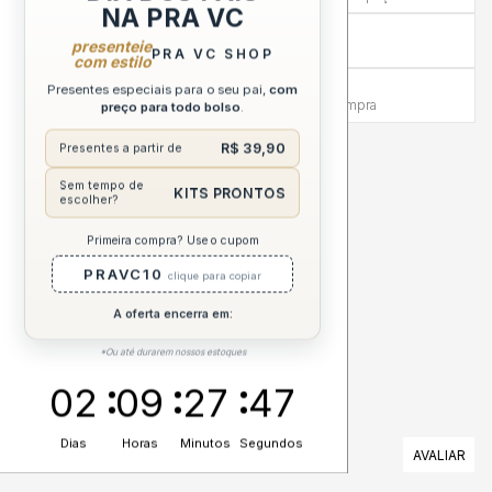
NA PRA VC
Compra sem Risco
presenteie
7 dias para reembolso integral
PRA VC SHOP
com estilo
Atendimento Humanizado
Presentes especiais para o seu pai,
com
Via WhatsApp antes e depois da compra
preço para todo bolso
.
R$ 39,90
Presentes a partir de
DESCRIÇÃO COMPLETA
Sem tempo de
KITS PRONTOS
escolher?
ESPECIFICAÇÕES
Primeira compra? Use o cupom
PRAVC10
CUIDADOS
clique para copiar
A oferta encerra em:
*Ou até durarem nossos estoques
02
09
27
47
Dias
Horas
Minutos
Segundos
AVALIAÇÕES