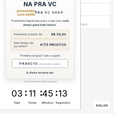
NA PRA VC
Compra sem Risco
presenteie
7 dias para reembolso integral
PRA VC SHOP
com estilo
Atendimento Humanizado
Presentes especiais para o seu pai,
com
Via WhatsApp antes e depois da compra
preço para todo bolso
.
R$ 39,90
Presentes a partir de
DESCRIÇÃO COMPLETA
Sem tempo de
KITS PRONTOS
escolher?
ESPECIFICAÇÕES
Primeira compra? Use o cupom
PRAVC10
CUIDADOS
clique para copiar
A oferta encerra em:
*Ou até durarem nossos estoques
03
11
45
13
Dias
Horas
Minutos
Segundos
AVALIAÇÕES