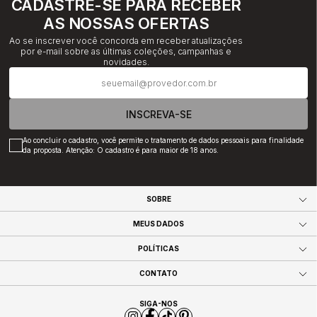
CADASTRE-SE PARA RECEBER
AS NOSSAS OFERTAS
Ao se inscrever você concorda em receber atualizações
por e-mail sobre as últimas coleções, campanhas e
novidades.
INSCREVA-SE
Ao concluir o cadastro, você permite o tratamento de dados pessoais para finalidade
da proposta. Atenção: O cadastro é para maior de 18 anos.
SOBRE
MEUS DADOS
POLÍTICAS
CONTATO
SIGA-NOS