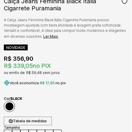
Calça Jeans Feminina Black Itália
Cigarrete Puramania
A Calça Jeans Feminina Black Itália Cigarrete Puramania possui
modelagem ajustada com barra afunilada e lavagem preta sofisticada.
Versátil e confortável, é ideal para compor looks modernos e elegantes
em diversas ocasiões.
Ler Mais
NOVIDADE
R$ 356,90
R$ 339,05
no PIX
6x
R$ 59,48
sem juros
Você economiza
R$ 17,85
no pix
Cor
BLACK
Tabela de medidas
Tamanho