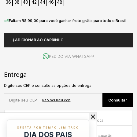
36
38
40
42
44
46
48
Faltam R$ 99,00 para você ganhar frete grátis para todo o Brasil
ADICIONAR AO CARRINHO
PEDIDO VIA WHATSAPP
Primeira Troca Grátis
Frete por nossa conta na primeira troca
OFERTA POR TEMPO LIMITADO
Troca em até 30 dias
DIA DOS PAIS
Mais tempo para experimentar sem preocupação