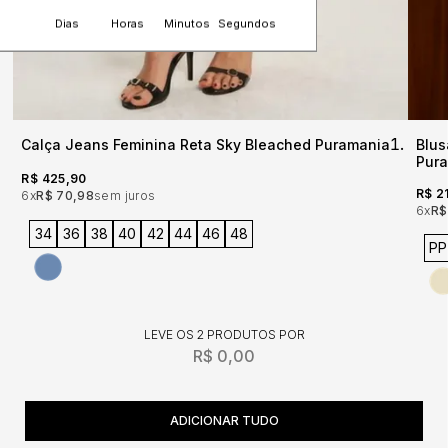
Dias
Horas
Minutos
Segundos
Calça Jeans Feminina Reta Sky Bleached Puramania
Blus
Pur
R$ 425,90
R$ 2
6x
R$ 70,98
sem juros
6x
R$
34
36
38
40
42
44
46
48
PP
LEVE OS 2 PRODUTOS
R$ 0,00