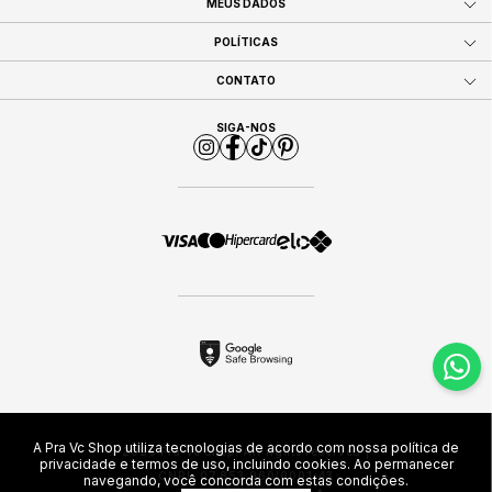
MEUS DADOS
POLÍTICAS
CONTATO
SIGA-NOS
A Pra Vc Shop utiliza tecnologias de acordo com nossa política de
2026 Pra Vc Shop. All rights reserved |
privacidade e termos de uso, incluindo cookies. Ao permanecer
CNPJ: 07.853.960/0001-43
navegando, você concorda com estas condições.