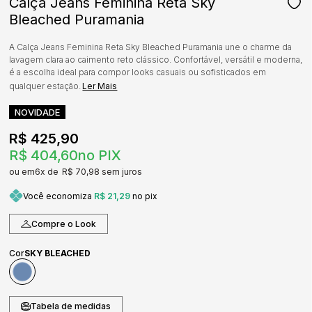
Calça Jeans Feminina Reta Sky
Bleached Puramania
A Calça Jeans Feminina Reta Sky Bleached Puramania une o charme da
lavagem clara ao caimento reto clássico. Confortável, versátil e moderna,
é a escolha ideal para compor looks casuais ou sofisticados em
qualquer estação.
Ler Mais
NOVIDADE
R$ 425,90
R$ 404,60
no PIX
6x
R$ 70,98
sem juros
Você economiza
R$ 21,29
no pix
Compre o Look
Cor
SKY BLEACHED
Tabela de medidas