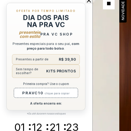
NOVIDADE
NOVIDADE
OFERTA POR TEMPO LIMITADO
DIA DOS PAIS
NA PRA VC
presenteie
PRA VC SHOP
com estilo
Presentes especiais para o seu pai,
com
preço para todo bolso
.
R$ 39,90
Presentes a partir de
Sem tempo de
KITS PRONTOS
escolher?
Primeira compra? Use o cupom
PRAVC10
clique para copiar
A oferta encerra em:
*Ou até durarem nossos estoques
01
12
21
22