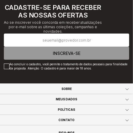
CADASTRE-SE PARA RECEBER
AS NOSSAS OFERTAS
Ao se inscrever você concorda em receber atualizações
por e-mail sobre as últimas coleções, campanhas e
novidades.
INSCREVA-SE
Ao concluir o cadastro, você permite o tratamento de dados pessoais para finalidade
da proposta. Atenção: O cadastro é para maior de 18 anos.
SOBRE
MEUS DADOS
POLÍTICAS
CONTATO
SIGA-NOS