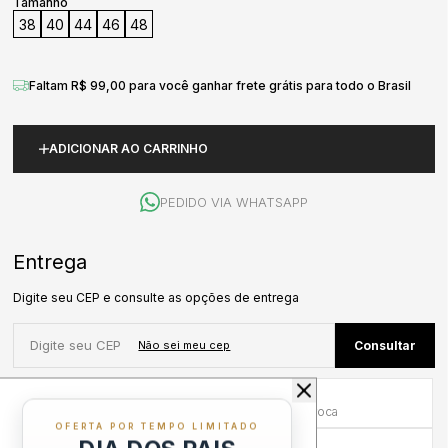
Tamanho
38
40
44
46
48
Faltam R$ 99,00 para você ganhar frete grátis para todo o Brasil
ADICIONAR AO CARRINHO
PEDIDO VIA WHATSAPP
Primeira Troca Grátis
Frete por nossa conta na primeira troca
OFERTA POR TEMPO LIMITADO
Troca em até 30 dias