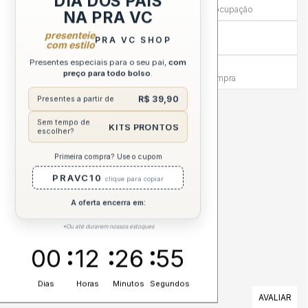
DIA DOS PAIS
Mais tempo para experimentar sem preocupação
NA PRA VC
Compra sem Risco
presenteie
PRA VC SHOP
7 dias para reembolso integral
com estilo
Presentes especiais para o seu pai,
com
Atendimento Humanizado
preço para todo bolso
.
Via WhatsApp antes e depois da compra
R$ 39,90
Presentes a partir de
DESCRIÇÃO COMPLETA
Sem tempo de
KITS PRONTOS
escolher?
CUIDADOS
Primeira compra? Use o cupom
PRAVC10
clique para copiar
ESPECIFICAÇÕES
A oferta encerra em:
*Ou até durarem nossos estoques
00
12
26
54
Dias
Horas
Minutos
Segundos
AVALIAÇÕES