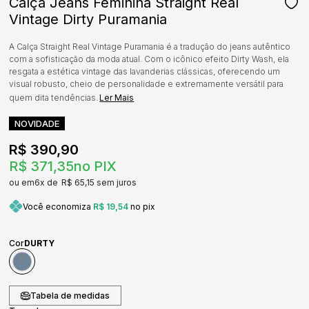
Calça Jeans Feminina Straight Real
Vintage Dirty Puramania
A Calça Straight Real Vintage Puramania é a tradução do jeans autêntico
com a sofisticação da moda atual. Com o icônico efeito Dirty Wash, ela
resgata a estética vintage das lavanderias clássicas, oferecendo um
visual robusto, cheio de personalidade e extremamente versátil para
quem dita tendências.
Ler Mais
NOVIDADE
R$ 390,90
R$ 371,35
no PIX
6x
R$ 65,15
sem juros
Você economiza
R$ 19,54
no pix
Cor
DURTY
Tabela de medidas