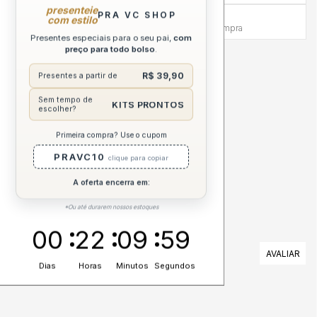
presenteie
PRA VC SHOP
Atendimento Humanizado
com estilo
Via WhatsApp antes e depois da compra
Presentes especiais para o seu pai,
com
preço para todo bolso
.
DESCRIÇÃO COMPLETA
R$ 39,90
Presentes a partir de
CUIDADOS
Sem tempo de
KITS PRONTOS
escolher?
Primeira compra? Use o cupom
ESPECIFICAÇÕES
PRAVC10
clique para copiar
A oferta encerra em:
*Ou até durarem nossos estoques
00
22
09
59
AVALIAÇÕES
Dias
Horas
Minutos
Segundos
Nenhuma avaliação cadastrada para esse produto.