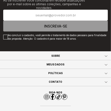
Ao se inscrever você concorda em receber atualizações
por e-mail sobre as últimas coleções, campanhas e
novidades.
INSCREVA-SE
Ao concluir o cadastro, você permite o tratamento de dados pessoais para finalidade
da proposta. Atenção: O cadastro é para maior de 18 anos.
SOBRE
MEUS DADOS
POLÍTICAS
CONTATO
SIGA-NOS