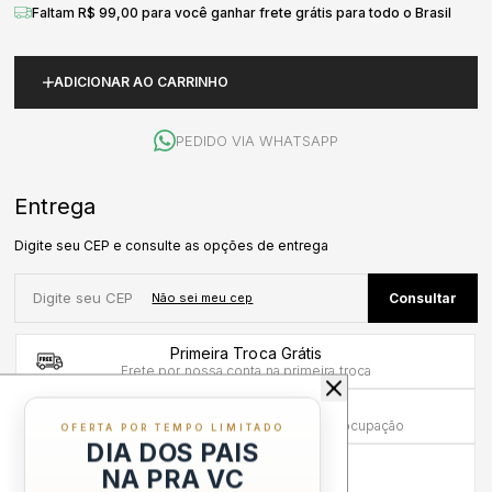
Faltam R$ 99,00 para você ganhar frete grátis para todo o Brasil
ADICIONAR AO CARRINHO
PEDIDO VIA WHATSAPP
Primeira Troca Grátis
Frete por nossa conta na primeira troca
Troca em até 30 dias
Mais tempo para experimentar sem preocupação
OFERTA POR TEMPO LIMITADO
DIA DOS PAIS
Compra sem Risco
NA PRA VC
7 dias para reembolso integral