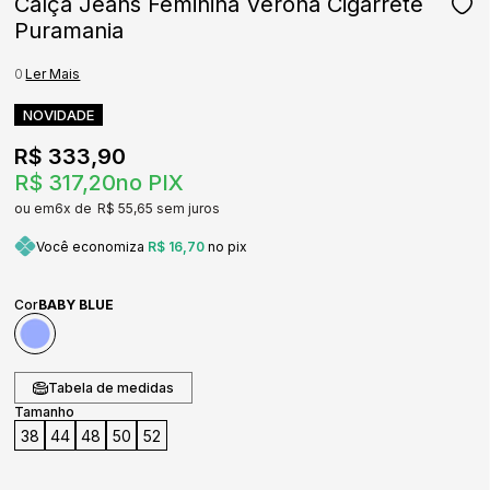
Calça Jeans Feminina Verona Cigarrete
Puramania
0
Ler Mais
NOVIDADE
R$ 333,90
R$ 317,20
no PIX
6x
R$ 55,65
sem juros
Você economiza
R$ 16,70
no pix
Cor
BABY BLUE
Tabela de medidas
Tamanho
38
44
48
50
52