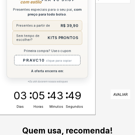
com estilo
Presentes especiais para o seu pai,
com
DESCRIÇÃO COMPLETA
preço para todo bolso
.
R$ 39,90
Presentes a partir de
ESPECIFICAÇÕES
Sem tempo de
KITS PRONTOS
escolher?
CUIDADOS
Primeira compra? Use o cupom
PRAVC10
clique para copiar
A oferta encerra em:
*Ou até durarem nossos estoques
03
05
43
48
AVALIAÇÕES
Nenhuma avaliação cadastrada para esse produto.
Dias
Horas
Minutos
Segundos
Quem usa, recomenda!