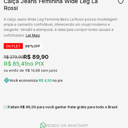
Calça Jeans Feminina Wide Leg La
Rossi
A Calça Jeans Wide Leg Feminina Basic La Rossi possui modelagem
ampla e caimento confortável, oferecendo um visual moderno e
elegante. Versátil e atemporal, é ideal para compor looks casuais e
sofisticados.
Ler Mais
OUTLET
68%
OFF
R$ 89,90
R$ 279,90
R$ 85,41
no PIX
6x
R$ 14,98
sem juros
Você economiza
R$ 4,50
no pix
Faltam R$ 99,00 para você ganhar frete grátis para todo o Brasil
PEDIDO VIA WHATSAPP