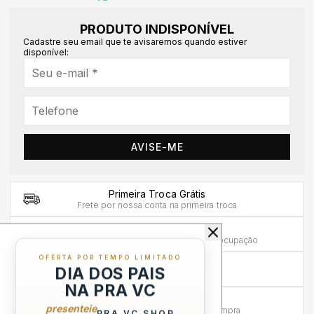
PRODUTO INDISPONÍVEL
Cadastre seu email que te avisaremos quando estiver
disponível:
AVISE-ME
Primeira Troca Grátis
Frete por nossa conta na primeira troca
Troca em até 30 dias
Mais tempo para experimentar sem preocupação
OFERTA POR TEMPO LIMITADO
Compra sem Risco
DIA DOS PAIS
7 dias para reembolso integral
NA PRA VC
Atendimento Humanizado
presenteie
Via WhatsApp antes e depois da compra
PRA VC SHOP