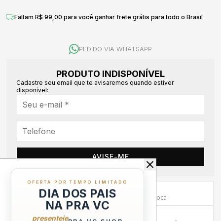
Faltam R$ 99,00 para você ganhar frete grátis para todo o Brasil
PEDIDO VIA WHATSAPP
PRODUTO INDISPONÍVEL
Cadastre seu email que te avisaremos quando estiver
disponível:
AVISE-ME
OFERTA POR TEMPO LIMITADO
Primeira Troca Grátis
DIA DOS PAIS
Frete por nossa conta na primeira troca
NA PRA VC
Troca em até 30 dias
presenteie