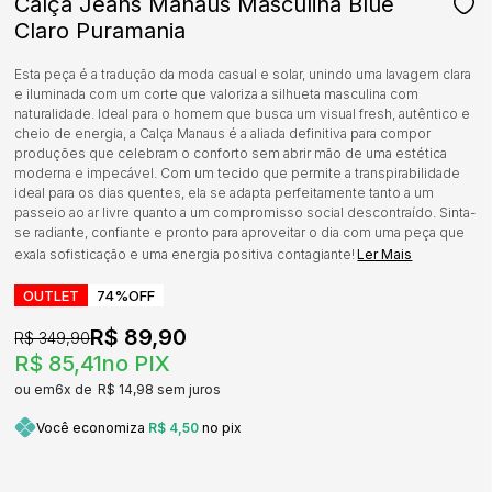
Calça Jeans Manaus Masculina Blue
Claro Puramania
Esta peça é a tradução da moda casual e solar, unindo uma lavagem clara
e iluminada com um corte que valoriza a silhueta masculina com
naturalidade. Ideal para o homem que busca um visual fresh, autêntico e
cheio de energia, a Calça Manaus é a aliada definitiva para compor
produções que celebram o conforto sem abrir mão de uma estética
moderna e impecável. Com um tecido que permite a transpirabilidade
ideal para os dias quentes, ela se adapta perfeitamente tanto a um
passeio ao ar livre quanto a um compromisso social descontraído. Sinta-
se radiante, confiante e pronto para aproveitar o dia com uma peça que
exala sofisticação e uma energia positiva contagiante!
Ler Mais
OUTLET
74%
OFF
R$ 89,90
R$ 349,90
R$ 85,41
no PIX
6x
R$ 14,98
sem juros
Você economiza
R$ 4,50
no pix