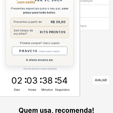
PRA VC SHOP
Mais tempo para experimentar sem preocupação
com estilo
Presentes especiais para o seu pai,
com
Compra sem Risco
preço para todo bolso
.
7 dias para reembolso integral
Atendimento Humanizado
R$ 39,90
Presentes a partir de
Via WhatsApp antes e depois da compra
Sem tempo de
KITS PRONTOS
escolher?
DESCRIÇÃO COMPLETA
Primeira compra? Use o cupom
PRAVC10
clique para copiar
A oferta encerra em:
*Ou até durarem nossos estoques
02
03
38
54
AVALIAÇÕES
Dias
Horas
Minutos
Segundos
Nenhuma avaliação cadastrada para esse produto.
Quem usa, recomenda!