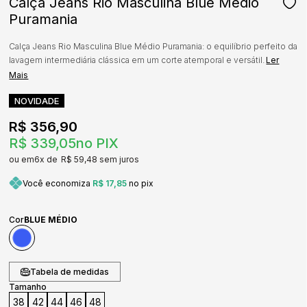
Calça Jeans Rio Masculina Blue Médio
Puramania
Calça Jeans Rio Masculina Blue Médio Puramania: o equilíbrio perfeito da
lavagem intermediária clássica em um corte atemporal e versátil.
Ler
Mais
NOVIDADE
R$ 356,90
R$ 339,05
no PIX
6x
R$ 59,48
sem juros
Você economiza
R$ 17,85
no pix
Cor
BLUE MÉDIO
Tabela de medidas
Tamanho
38
42
44
46
48