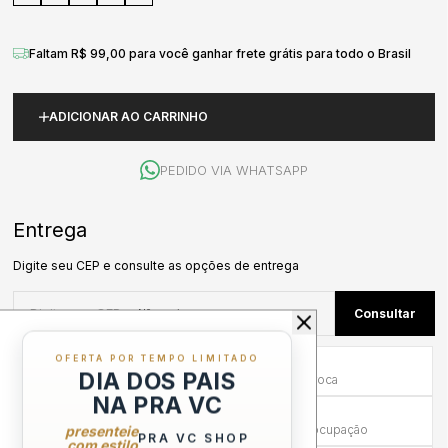
Faltam R$ 99,00 para você ganhar frete grátis para todo o Brasil
ADICIONAR AO CARRINHO
PEDIDO VIA WHATSAPP
OFERTA POR TEMPO LIMITADO
Primeira Troca Grátis
DIA DOS PAIS
Frete por nossa conta na primeira troca
NA PRA VC
Troca em até 30 dias
Mais tempo para experimentar sem preocupação
presenteie
PRA VC SHOP
com estilo