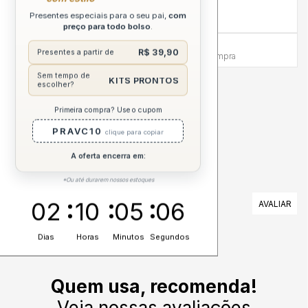
Compra sem Risco
Presentes especiais para o seu pai,
com
7 dias para reembolso integral
preço para todo bolso
.
Atendimento Humanizado
R$ 39,90
Presentes a partir de
Via WhatsApp antes e depois da compra
Sem tempo de
KITS PRONTOS
escolher?
DESCRIÇÃO COMPLETA
Primeira compra? Use o cupom
PRAVC10
clique para copiar
A oferta encerra em:
*Ou até durarem nossos estoques
AVALIAÇÕES
02
10
05
05
Nenhuma avaliação cadastrada para esse produto.
Dias
Horas
Minutos
Segundos
Quem usa, recomenda!
Veja nossas avaliações