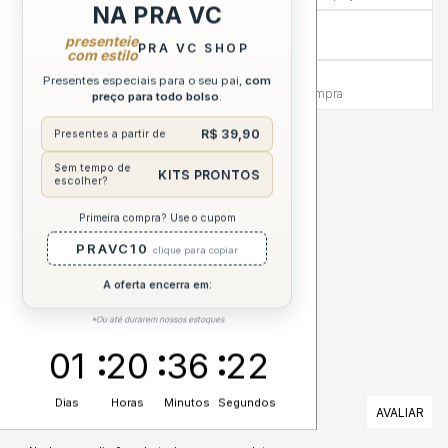
NA PRA VC
Compra sem Risco
presenteie
7 dias para reembolso integral
PRA VC SHOP
com estilo
Atendimento Humanizado
Presentes especiais para o seu pai,
com
Via WhatsApp antes e depois da compra
preço para todo bolso
.
R$ 39,90
Presentes a partir de
DESCRIÇÃO COMPLETA
Sem tempo de
KITS PRONTOS
escolher?
ESPECIFICAÇÕES
Primeira compra? Use o cupom
CUIDADOS
PRAVC10
clique para copiar
A oferta encerra em:
*Ou até durarem nossos estoques
01
20
36
22
Dias
Horas
Minutos
Segundos
AVALIAÇÕES