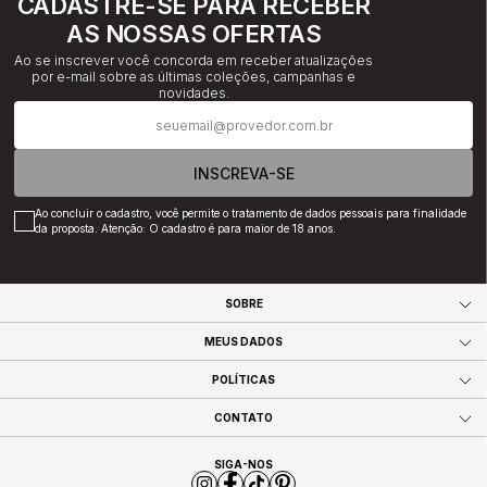
CADASTRE-SE PARA RECEBER
AS NOSSAS OFERTAS
Ao se inscrever você concorda em receber atualizações
por e-mail sobre as últimas coleções, campanhas e
novidades.
INSCREVA-SE
Ao concluir o cadastro, você permite o tratamento de dados pessoais para finalidade
da proposta. Atenção: O cadastro é para maior de 18 anos.
SOBRE
MEUS DADOS
POLÍTICAS
CONTATO
SIGA-NOS