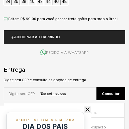
34
36
38
40
42
44
46
48
Faltam R$ 99,00 para você ganhar frete grátis para todo o Brasil
ADICIONAR AO CARRINHO
PEDIDO VIA WHATSAPP
Primeira Troca Grátis
Frete por nossa conta na primeira troca
OFERTA POR TEMPO LIMITADO
Troca em até 30 dias
DIA DOS PAIS
Mais tempo para experimentar sem preocupação