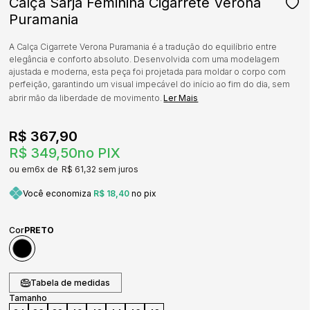
Calça Sarja Feminina Cigarrete Verona
Puramania
A Calça Cigarrete Verona Puramania é a tradução do equilíbrio entre
elegância e conforto absoluto. Desenvolvida com uma modelagem
ajustada e moderna, esta peça foi projetada para moldar o corpo com
perfeição, garantindo um visual impecável do início ao fim do dia, sem
abrir mão da liberdade de movimento.
Ler Mais
R$ 367,90
R$ 349,50
no PIX
6x
R$ 61,32
sem juros
Você economiza
R$ 18,40
no pix
Cor
PRETO
Tabela de medidas
Tamanho