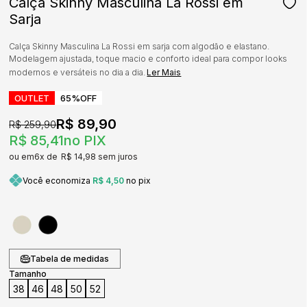
Calça Skinny Masculina La Rossi em
Sarja
Calça Skinny Masculina La Rossi em sarja com algodão e elastano.
Modelagem ajustada, toque macio e conforto ideal para compor looks
modernos e versáteis no dia a dia.
Ler Mais
OUTLET
65%
OFF
R$ 89,90
R$ 259,90
R$ 85,41
no PIX
6x
R$ 14,98
sem juros
Você economiza
R$ 4,50
no pix
Tabela de medidas
Tamanho
38
46
48
50
52