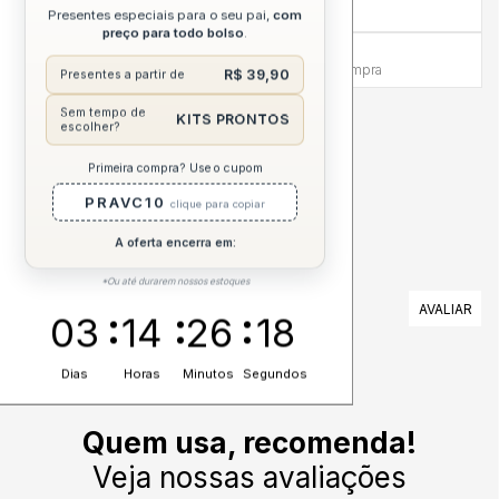
7 dias para reembolso integral
Presentes especiais para o seu pai,
com
preço para todo bolso
.
Atendimento Humanizado
Via WhatsApp antes e depois da compra
R$ 39,90
Presentes a partir de
Sem tempo de
KITS PRONTOS
DESCRIÇÃO COMPLETA
escolher?
Primeira compra? Use o cupom
PRAVC10
clique para copiar
A oferta encerra em:
*Ou até durarem nossos estoques
AVALIAÇÕES
03
14
26
17
Nenhuma avaliação cadastrada para esse produto.
Dias
Horas
Minutos
Segundos
Quem usa, recomenda!
Veja nossas avaliações