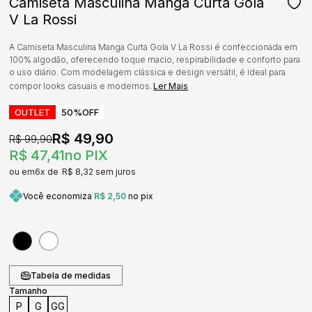
Camiseta Masculina Manga Curta Gola
V La Rossi
A Camiseta Masculina Manga Curta Gola V La Rossi é confeccionada em
100% algodão, oferecendo toque macio, respirabilidade e conforto para
o uso diário. Com modelagem clássica e design versátil, é ideal para
compor looks casuais e modernos.
Ler Mais
OUTLET
50%
OFF
R$ 49,90
R$ 99,90
R$ 47,41
no PIX
6x
R$ 8,32
sem juros
Você economiza
R$ 2,50
no pix
Tabela de medidas
Tamanho
P
G
GG