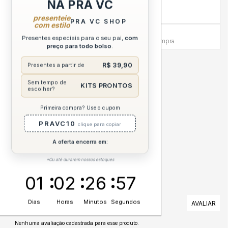
NA PRA VC
Compra sem Risco
7 dias para reembolso integral
presenteie
PRA VC SHOP
com estilo
Atendimento Humanizado
Presentes especiais para o seu pai,
com
Via WhatsApp antes e depois da compra
preço para todo bolso
.
R$ 39,90
Presentes a partir de
DESCRIÇÃO COMPLETA
Sem tempo de
KITS PRONTOS
escolher?
CUIDADOS
Primeira compra? Use o cupom
ESPECIFICAÇÕES
PRAVC10
clique para copiar
A oferta encerra em:
*Ou até durarem nossos estoques
01
02
26
56
AVALIAÇÕES
Dias
Horas
Minutos
Segundos
Nenhuma avaliação cadastrada para esse produto.