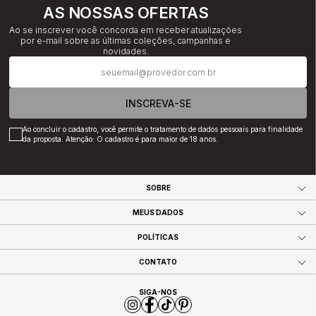
AS NOSSAS OFERTAS
Ao se inscrever você concorda em receber atualizações
por e-mail sobre as últimas coleções, campanhas e
novidades.
INSCREVA-SE
Ao concluir o cadastro, você permite o tratamento de dados pessoais para finalidade
da proposta. Atenção: O cadastro é para maior de 18 anos.
SOBRE
MEUS DADOS
POLÍTICAS
CONTATO
SIGA-NOS