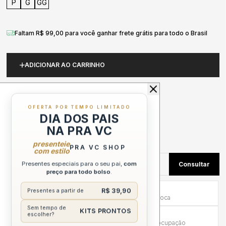
P
G
GG
Faltam R$ 99,00 para você ganhar frete grátis para todo o Brasil
ADICIONAR AO CARRINHO
PEDIDO VIA WHATSAPP
OFERTA POR TEMPO LIMITADO
DIA DOS PAIS
NA PRA VC
presenteie
PRA VC SHOP
com estilo
Presentes especiais para o seu pai,
com
preço para todo bolso
.
Primeira Troca Grátis
R$ 39,90
Presentes a partir de
Frete por nossa conta na primeira troca
Sem tempo de
KITS PRONTOS
Troca em até 30 dias
escolher?
Mais tempo para experimentar sem preocupação