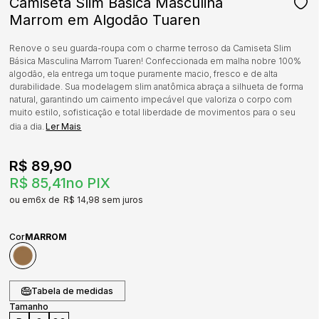
Camiseta Slim Básica Masculina
Marrom em Algodão Tuaren
Renove o seu guarda-roupa com o charme terroso da Camiseta Slim
Básica Masculina Marrom Tuaren! Confeccionada em malha nobre 100%
algodão, ela entrega um toque puramente macio, fresco e de alta
durabilidade. Sua modelagem slim anatômica abraça a silhueta de forma
natural, garantindo um caimento impecável que valoriza o corpo com
muito estilo, sofisticação e total liberdade de movimentos para o seu
dia a dia.
Ler Mais
R$ 89,90
R$ 85,41
no PIX
6x
R$ 14,98
sem juros
Cor
MARROM
Tabela de medidas
Tamanho