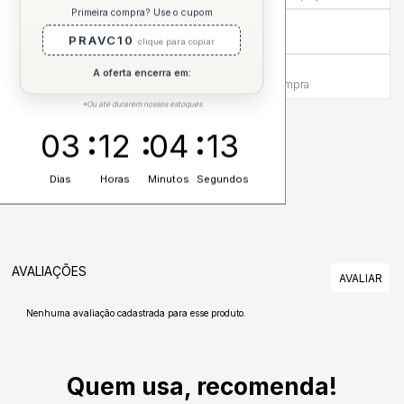
Primeira compra? Use o cupom
Compra sem Risco
PRAVC10
7 dias para reembolso integral
clique para copiar
Atendimento Humanizado
A oferta encerra em:
Via WhatsApp antes e depois da compra
*Ou até durarem nossos estoques
DESCRIÇÃO COMPLETA
03
12
04
13
Dias
Horas
Minutos
Segundos
AVALIAÇÕES
Nenhuma avaliação cadastrada para esse produto.
Quem usa, recomenda!