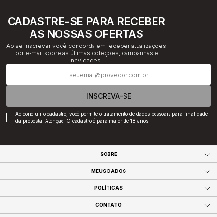
CADASTRE-SE PARA RECEBER
AS NOSSAS OFERTAS
Ao se inscrever você concorda em receber atualizações
por e-mail sobre as últimas coleções, campanhas e
novidades.
INSCREVA-SE
Ao concluir o cadastro, você permite o tratamento de dados pessoais para finalidade
da proposta. Atenção: O cadastro é para maior de 18 anos.
SOBRE
MEUS DADOS
POLÍTICAS
CONTATO