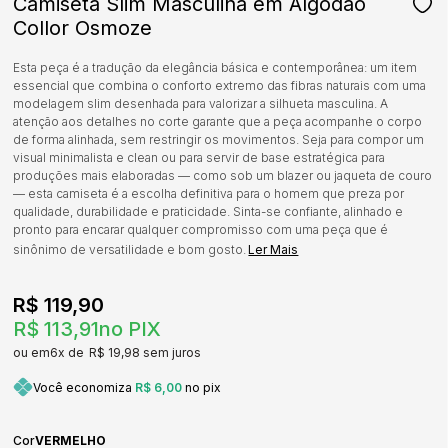
Camiseta Slim Masculina em Algodão
Collor Osmoze
Esta peça é a tradução da elegância básica e contemporânea: um item
essencial que combina o conforto extremo das fibras naturais com uma
modelagem slim desenhada para valorizar a silhueta masculina. A
atenção aos detalhes no corte garante que a peça acompanhe o corpo
de forma alinhada, sem restringir os movimentos. Seja para compor um
visual minimalista e clean ou para servir de base estratégica para
produções mais elaboradas — como sob um blazer ou jaqueta de couro
— esta camiseta é a escolha definitiva para o homem que preza por
qualidade, durabilidade e praticidade. Sinta-se confiante, alinhado e
pronto para encarar qualquer compromisso com uma peça que é
sinônimo de versatilidade e bom gosto.
Ler Mais
R$ 119,90
R$ 113,91
no PIX
6x
R$ 19,98
sem juros
Você economiza
R$ 6,00
no pix
Cor
VERMELHO