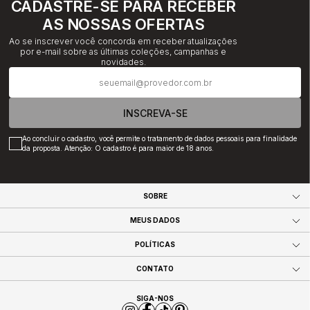
CADASTRE-SE PARA RECEBER
AS NOSSAS OFERTAS
Ao se inscrever você concorda em receber atualizações
por e-mail sobre as últimas coleções, campanhas e
novidades.
INSCREVA-SE
Ao concluir o cadastro, você permite o tratamento de dados pessoais para finalidade
da proposta. Atenção: O cadastro é para maior de 18 anos.
SOBRE
MEUS DADOS
POLÍTICAS
CONTATO
SIGA-NOS