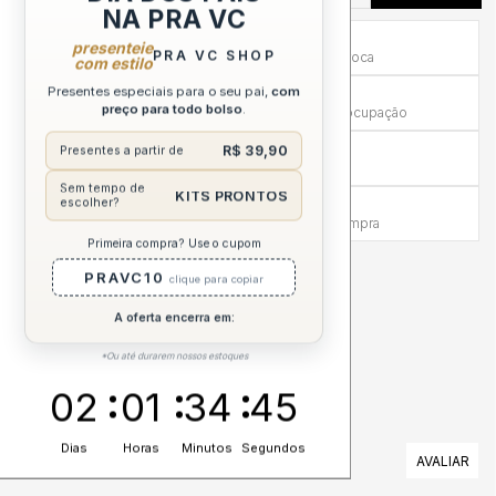
NA PRA VC
Primeira Troca Grátis
presenteie
PRA VC SHOP
Frete por nossa conta na primeira troca
com estilo
Presentes especiais para o seu pai,
com
Troca em até 30 dias
preço para todo bolso
.
Mais tempo para experimentar sem preocupação
Compra sem Risco
R$ 39,90
Presentes a partir de
7 dias para reembolso integral
Sem tempo de
KITS PRONTOS
escolher?
Atendimento Humanizado
Via WhatsApp antes e depois da compra
Primeira compra? Use o cupom
PRAVC10
DESCRIÇÃO COMPLETA
clique para copiar
A oferta encerra em:
*Ou até durarem nossos estoques
02
01
34
45
Dias
Horas
Minutos
Segundos
AVALIAÇÕES