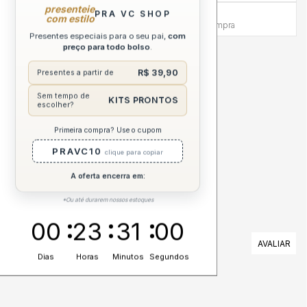
presenteie
PRA VC SHOP
Atendimento Humanizado
com estilo
Via WhatsApp antes e depois da compra
Presentes especiais para o seu pai,
com
preço para todo bolso
.
DESCRIÇÃO COMPLETA
R$ 39,90
Presentes a partir de
CUIDADOS
Sem tempo de
KITS PRONTOS
escolher?
ESPECIFICAÇÕES
Primeira compra? Use o cupom
PRAVC10
clique para copiar
A oferta encerra em:
*Ou até durarem nossos estoques
00
23
31
00
AVALIAÇÕES
Dias
Horas
Minutos
Segundos
Nenhuma avaliação cadastrada para esse produto.