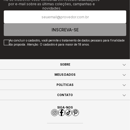
por e-mail sobre as últimas coleções, campanhas e
novidades.
INSCREVA-SE
Ao concluir o cadastro, você permite o tratamento de dados pessoais para finalidade
da proposta. Atenção: O cadastro é para maior de 18 anos.
SOBRE
MEUS DADOS
POLÍTICAS
CONTATO
SIGA-NOS