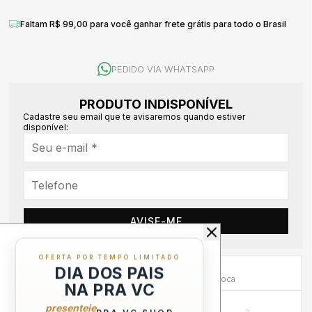
Faltam R$ 99,00 para você ganhar frete grátis para todo o Brasil
PEDIDO VIA WHATSAPP
PRODUTO INDISPONÍVEL
Cadastre seu email que te avisaremos quando estiver
disponível:
AVISE-ME
OFERTA POR TEMPO LIMITADO
Primeira Troca Grátis
DIA DOS PAIS
Frete por nossa conta na primeira troca
NA PRA VC
Troca em até 30 dias
presenteie