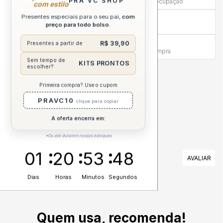
PRA VC SHOP
Mais tempo para experimentar sem preocupação
com estilo
Presentes especiais para o seu pai,
com
Compra sem Risco
preço para todo bolso
.
7 dias para reembolso integral
Atendimento Humanizado
R$ 39,90
Presentes a partir de
Via WhatsApp antes e depois da compra
Sem tempo de
KITS PRONTOS
escolher?
DESCRIÇÃO COMPLETA
Primeira compra? Use o cupom
PRAVC10
clique para copiar
A oferta encerra em:
*Ou até durarem nossos estoques
01
20
53
48
AVALIAÇÕES
Dias
Horas
Minutos
Segundos
Nenhuma avaliação cadastrada para esse produto.
Quem usa, recomenda!