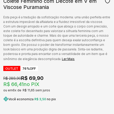
Colete Feminino com Decote em V em
Viscose Puramania
Esta peça é a tradução da sofisticação moderna: uma união perfeita entre
a estrutura impecável da alfaiataria e a fluidez irresistível da viscose.
Com um design arrojado e um corte que abraça o corpo com precisão,
este colete foi desenhado para valorizar a silhueta feminina com um
toque de autoridade e charme. Mais do que uma terceira peça, o nosso
colete é a escolha definitiva para quem deseja exalar autoconfiança e
bom gosto. Ele possui o poder de transformar instantaneamente um
look básico em uma produção digna de passarela. Sinta-se radiante,
poderosa e pronta para encantar com a versatilidade de um item que é
sinônimo de elegância descomplicada.
Ler Mais
OUTLET
76%
OFF
R$ 69,90
R$ 289,90
R$ 66,41
no PIX
6x
R$ 11,65
sem juros
Você economiza
R$ 3,50
no pix