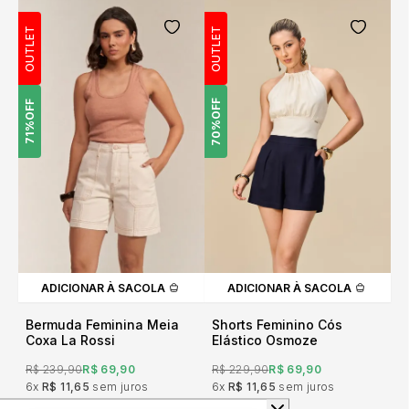
OUTLET
OUTLET
OFF
OFF
70%
71%
ADICIONAR À SACOLA
ADICIONAR À SACOLA
Bermuda Feminina Meia
Shorts Feminino Cós
Coxa La Rossi
Elástico Osmoze
R$ 239,90
R$ 69,90
R$ 229,90
R$ 69,90
6x
R$ 11,65
sem juros
6x
R$ 11,65
sem juros