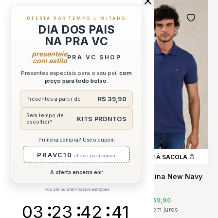
OFERTA POR TEMPO LIMITADO
OUTLET
OUTLET
DIA DOS PAIS
NA PRA VC
presenteie
PRA VC SHOP
OFF
OFF
com estilo
83%
63%
Presentes especiais para o seu pai,
com
preço para todo bolso
.
R$ 39,90
Presentes a partir de
Sem tempo de
KITS PRONTOS
escolher?
Primeira compra? Use o cupom
PRAVC10
clique para copiar
ADICIONAR À SACOLA
ADICIONAR À SACOLA
A oferta encerra em:
Shorts Jeans Feminino
Polo Masculina New Navy
Alfaiataria La Rossi
Puramania
*Ou até durarem nossos estoques
R$ 409,90
R$ 69,90
R$ 189,90
R$ 69,90
03
23
42
40
6x
R$ 11,65
sem juros
6x
R$ 11,65
sem juros