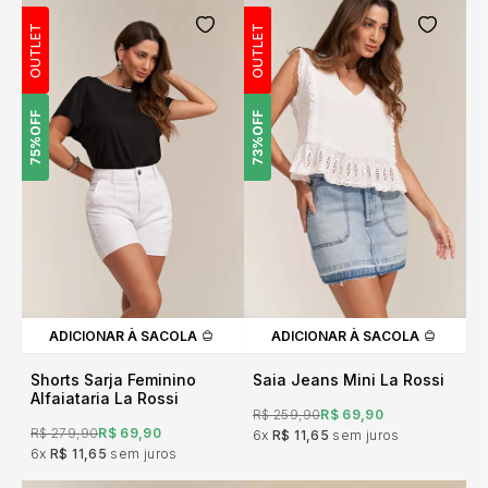
OUTLET
OUTLET
OFF
OFF
75%
73%
ADICIONAR À SACOLA
ADICIONAR À SACOLA
Shorts Sarja Feminino
Saia Jeans Mini La Rossi
Alfaiataria La Rossi
R$ 259,90
R$ 69,90
R$ 279,90
R$ 69,90
6x
R$ 11,65
sem juros
6x
R$ 11,65
sem juros