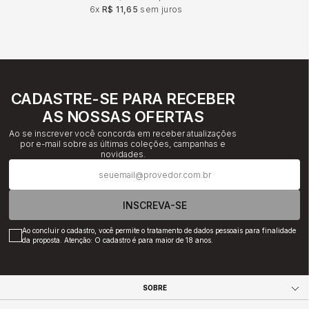
6x
R$ 11,65
sem juros
CADASTRE-SE PARA RECEBER
AS NOSSAS OFERTAS
Ao se inscrever você concorda em receber atualizações
por e-mail sobre as últimas coleções, campanhas e
novidades.
INSCREVA-SE
Ao concluir o cadastro, você permite o tratamento de dados pessoais para finalidade
da proposta. Atenção: O cadastro é para maior de 18 anos.
SOBRE