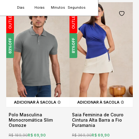
Dias
Horas
Minutos
Segundos
OUTLET
OUTLET
OFF
OFF
63%
81%
ADICIONAR À SACOLA
ADICIONAR À SACOLA
Polo Masculina
Saia Feminina de Couro
Monocromática Slim
Cintura Alta Barra a Fio
Osmoze
Puramania
R$ 189,90
R$ 69,90
R$ 369,90
R$ 69,90