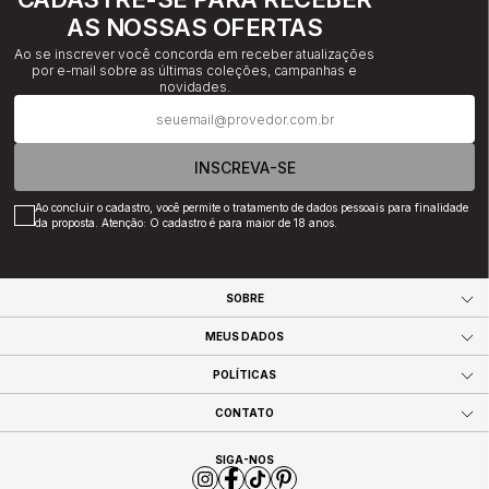
AS NOSSAS OFERTAS
Ao se inscrever você concorda em receber atualizações
por e-mail sobre as últimas coleções, campanhas e
novidades.
INSCREVA-SE
Ao concluir o cadastro, você permite o tratamento de dados pessoais para finalidade
da proposta. Atenção: O cadastro é para maior de 18 anos.
SOBRE
MEUS DADOS
POLÍTICAS
CONTATO
SIGA-NOS