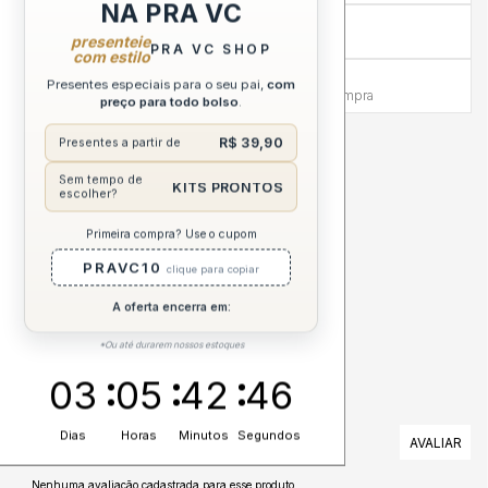
NA PRA VC
Compra sem Risco
presenteie
7 dias para reembolso integral
PRA VC SHOP
com estilo
Atendimento Humanizado
Presentes especiais para o seu pai,
com
Via WhatsApp antes e depois da compra
preço para todo bolso
.
R$ 39,90
Presentes a partir de
DESCRIÇÃO COMPLETA
Sem tempo de
KITS PRONTOS
escolher?
ESPECIFICAÇÕES
Primeira compra? Use o cupom
CUIDADOS
PRAVC10
clique para copiar
A oferta encerra em:
*Ou até durarem nossos estoques
03
05
42
45
AVALIAÇÕES
Dias
Horas
Minutos
Segundos
Nenhuma avaliação cadastrada para esse produto.