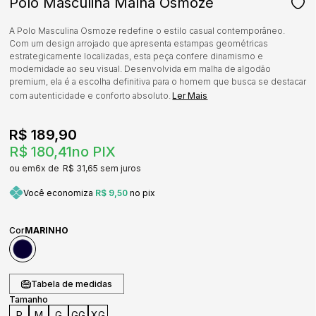
Polo Masculina Malha Osmoze
A Polo Masculina Osmoze redefine o estilo casual contemporâneo.
Com um design arrojado que apresenta estampas geométricas
estrategicamente localizadas, esta peça confere dinamismo e
modernidade ao seu visual. Desenvolvida em malha de algodão
premium, ela é a escolha definitiva para o homem que busca se destacar
com autenticidade e conforto absoluto.
Ler Mais
R$ 189,90
R$ 180,41
no PIX
6x
R$ 31,65
sem juros
Você economiza
R$ 9,50
no pix
Cor
MARINHO
Tabela de medidas
Tamanho
P
M
G
GG
XG