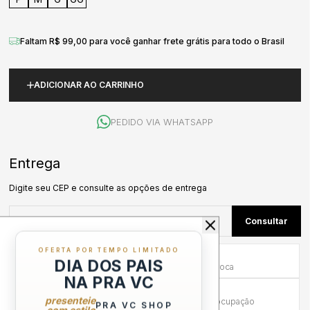
Faltam R$ 99,00 para você ganhar frete grátis para todo o Brasil
ADICIONAR AO CARRINHO
PEDIDO VIA WHATSAPP
OFERTA POR TEMPO LIMITADO
Primeira Troca Grátis
DIA DOS PAIS
Frete por nossa conta na primeira troca
NA PRA VC
Troca em até 30 dias
presenteie
Mais tempo para experimentar sem preocupação
PRA VC SHOP