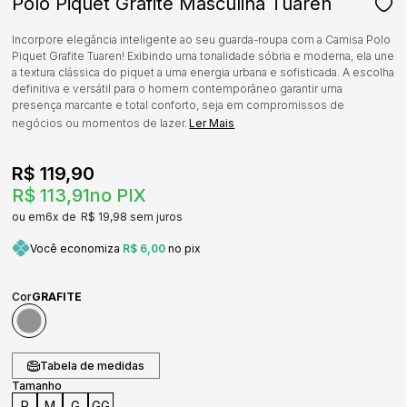
Polo Piquet Grafite Masculina Tuaren
Incorpore elegância inteligente ao seu guarda-roupa com a Camisa Polo
Piquet Grafite Tuaren! Exibindo uma tonalidade sóbria e moderna, ela une
a textura clássica do piquet a uma energia urbana e sofisticada. A escolha
definitiva e versátil para o homem contemporâneo garantir uma
presença marcante e total conforto, seja em compromissos de
negócios ou momentos de lazer.
Ler Mais
R$ 119,90
R$ 113,91
no PIX
6x
R$ 19,98
sem juros
Você economiza
R$ 6,00
no pix
Cor
GRAFITE
Tabela de medidas
Tamanho
P
M
G
GG