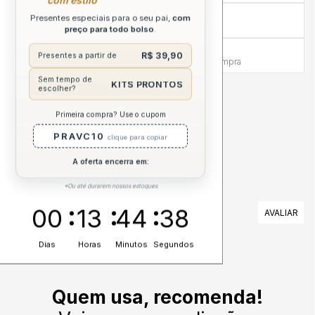
com estilo
Compra sem Risco
Presentes especiais para o seu pai,
com
7 dias para reembolso integral
preço para todo bolso
.
Atendimento Humanizado
R$ 39,90
Presentes a partir de
Via WhatsApp antes e depois da compra
Sem tempo de
KITS PRONTOS
escolher?
DESCRIÇÃO COMPLETA
Primeira compra? Use o cupom
PRAVC10
clique para copiar
A oferta encerra em:
*Ou até durarem nossos estoques
AVALIAÇÕES
00
13
44
37
Nenhuma avaliação cadastrada para esse produto.
Dias
Horas
Minutos
Segundos
Quem usa, recomenda!