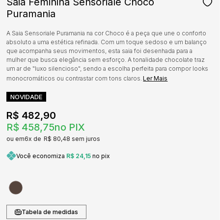
Saia Feminina Sensoriale Choco
Puramania
A Saia Sensoriale Puramania na cor Choco é a peça que une o conforto
absoluto a uma estética refinada. Com um toque sedoso e um balanço
que acompanha seus movimentos, esta saia foi desenhada para a
mulher que busca elegância sem esforço. A tonalidade chocolate traz
um ar de "luxo silencioso", sendo a escolha perfeita para compor looks
monocromáticos ou contrastar com tons claros.
Ler Mais
NOVIDADE
R$ 482,90
R$ 458,75
no PIX
6x
R$ 80,48
sem juros
Você economiza
R$ 24,15
no pix
Tabela de medidas