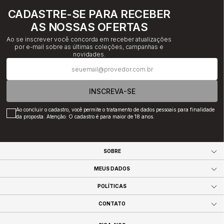
CADASTRE-SE PARA RECEBER
AS NOSSAS OFERTAS
Ao se inscrever você concorda em receber atualizações
por e-mail sobre as últimas coleções, campanhas e
novidades.
INSCREVA-SE
Ao concluir o cadastro, você permite o tratamento de dados pessoais para finalidade
da proposta. Atenção: O cadastro é para maior de 18 anos.
SOBRE
MEUS DADOS
POLÍTICAS
CONTATO