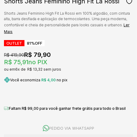
Shorts Jeans Feminino High Fit La Rossi
Shorts Jeans Feminino High Fit La Rossi em 100% algodão, com cintura
alta, barra desfiada e aplicação de termocolantes. Uma peça moderna,
confortável e cheia de personalidade para looks casuais e urbanos.
Ler
Mais
OUTLET
81%
OFF
R$ 79,90
R$ 419,90
R$ 75,91
no PIX
6x
R$ 13,32
sem juros
Você economiza
R$ 4,00
no pix
Faltam R$ 99,00 para você ganhar frete grátis para todo o Brasil
PEDIDO VIA WHATSAPP