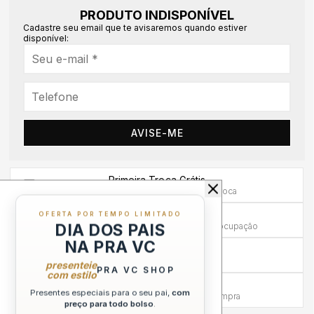
PRODUTO INDISPONÍVEL
Cadastre seu email que te avisaremos quando estiver
disponível:
AVISE-ME
Primeira Troca Grátis
Frete por nossa conta na primeira troca
Troca em até 30 dias
OFERTA POR TEMPO LIMITADO
DIA DOS PAIS
Mais tempo para experimentar sem preocupação
NA PRA VC
Compra sem Risco
7 dias para reembolso integral
presenteie
PRA VC SHOP
com estilo
Atendimento Humanizado
Presentes especiais para o seu pai,
com
Via WhatsApp antes e depois da compra
preço para todo bolso
.