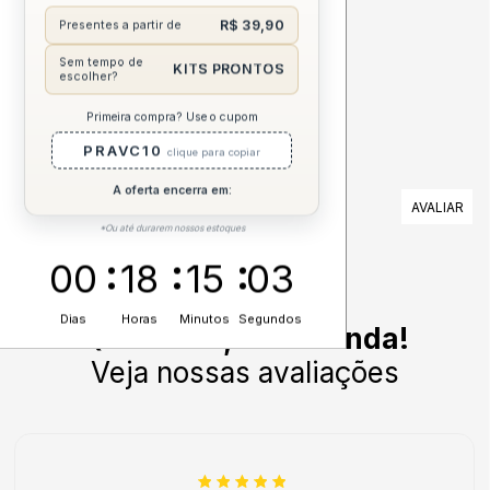
R$ 39,90
Presentes a partir de
DESCRIÇÃO COMPLETA
Sem tempo de
KITS PRONTOS
escolher?
Primeira compra? Use o cupom
PRAVC10
clique para copiar
A oferta encerra em:
AVALIAÇÕES
*Ou até durarem nossos estoques
Nenhuma avaliação cadastrada para esse produto.
00
18
15
03
Dias
Horas
Minutos
Segundos
Quem usa, recomenda!
Veja nossas avaliações