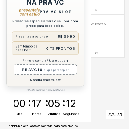
NA PRA VC
Primeira Troca Grátis
presenteie
Frete por nossa conta na primeira troca
PRA VC SHOP
com estilo
Troca em até 30 dias
Presentes especiais para o seu pai,
com
Mais tempo para experimentar sem preocupação
preço para todo bolso
.
Compra sem Risco
R$ 39,90
Presentes a partir de
7 dias para reembolso integral
Sem tempo de
Atendimento Humanizado
KITS PRONTOS
escolher?
Via WhatsApp antes e depois da compra
Primeira compra? Use o cupom
DESCRIÇÃO COMPLETA
PRAVC10
clique para copiar
A oferta encerra em:
*Ou até durarem nossos estoques
00
17
05
11
AVALIAÇÕES
Dias
Horas
Minutos
Segundos
Nenhuma avaliação cadastrada para esse produto.