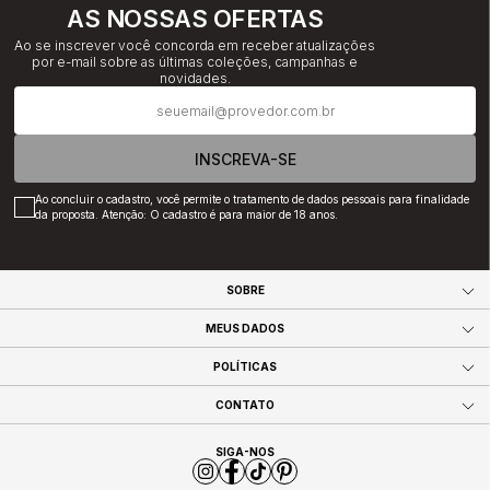
AS NOSSAS OFERTAS
Ao se inscrever você concorda em receber atualizações
por e-mail sobre as últimas coleções, campanhas e
novidades.
INSCREVA-SE
Ao concluir o cadastro, você permite o tratamento de dados pessoais para finalidade
da proposta. Atenção: O cadastro é para maior de 18 anos.
SOBRE
MEUS DADOS
POLÍTICAS
CONTATO
SIGA-NOS