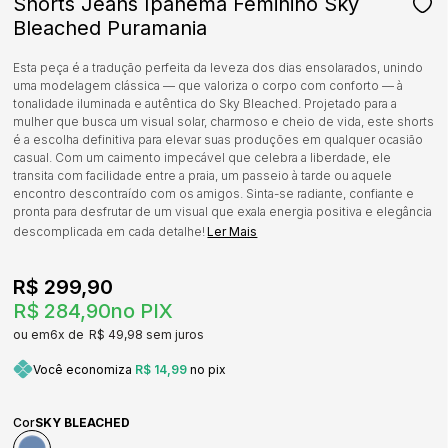
Shorts Jeans Ipanema Feminino Sky
Bleached Puramania
Esta peça é a tradução perfeita da leveza dos dias ensolarados, unindo
uma modelagem clássica — que valoriza o corpo com conforto — à
tonalidade iluminada e autêntica do Sky Bleached. Projetado para a
mulher que busca um visual solar, charmoso e cheio de vida, este shorts
é a escolha definitiva para elevar suas produções em qualquer ocasião
casual. Com um caimento impecável que celebra a liberdade, ele
transita com facilidade entre a praia, um passeio à tarde ou aquele
encontro descontraído com os amigos. Sinta-se radiante, confiante e
pronta para desfrutar de um visual que exala energia positiva e elegância
descomplicada em cada detalhe!
Ler Mais
R$ 299,90
R$ 284,90
no PIX
6x
R$ 49,98
sem juros
Você economiza
R$ 14,99
no pix
Cor
SKY BLEACHED