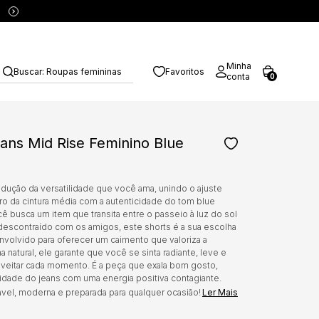
5% OFF no PIX
Minha
Buscar:
Roupas femininas
Favoritos
conta
0
ans Mid Rise Feminino Blue
radução da versatilidade que você ama, unindo o ajuste
ro da cintura média com a autenticidade do tom blue
cê busca um item que transita entre o passeio à luz do sol
descontraído com os amigos, este shorts é a sua escolha
envolvido para oferecer um caimento que valoriza a
a natural, ele garante que você se sinta radiante, leve e
oveitar cada momento. É a peça que exala bom gosto,
lidade do jeans com uma energia positiva contagiante.
vel, moderna e preparada para qualquer ocasião!
Ler Mais