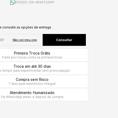
PEDIDO VIA WHATSAPP
Primeira Troca Grátis
Frete por nossa conta na primeira troca
Troca em até 30 dias
s tempo para experimentar sem preocupação
Compra sem Risco
7 dias para reembolso integral
Atendimento Humanizado
Via WhatsApp antes e depois da compra