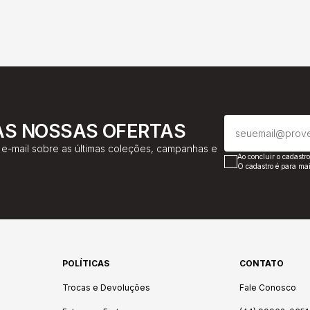
AS NOSSAS OFERTAS
e-mail sobre as últimas coleções, campanhas e
Ao concluir o cadastr
O cadastro é para mai
POLÍTICAS
CONTATO
Trocas e Devoluções
Fale Conosco