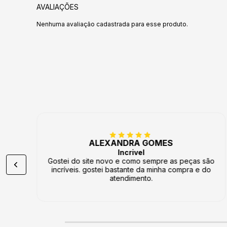
AVALIAÇÕES
Nenhuma avaliação cadastrada para esse produto.
ANA MARIA SANTOS
Excelente
Gostei muito do site novo. principalmente da
questão do vale troca estar disponível no
cadastro. O atendimento. pra mim é excelente.
Todas as solicitações que eu fiz sempre fui muito
bem atendida.