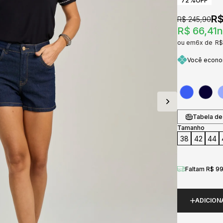
72%
OFF
R$
R$ 245,90
R$ 66,41
n
6x
R$
Você econ
Tabela de
Tamanho
38
42
44
Faltam R$ 99
ADICION