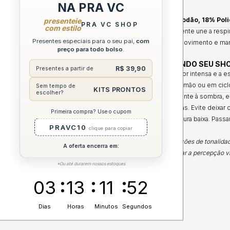
NA PRA VC
COMPOSIÇÃO E CAIMENTO PREMIUM
Blend Exclusivo:
Confeccionado com
80% Algodão, 18% Poli
presenteie
PRA VC SHOP
com estilo
Qualidade e Conforto:
Esta combinação inteligente une a respir
Presentes especiais para o seu pai,
com
que abraça o corpo, permite total amplitude de movimento e man
preço para todo bolso
.
INSTRUÇÕES DE CUIDADO: CONSERVANDO SEU SH
R$ 39,90
Presentes a partir de
Para manter seu shorts Osmoze sempre com a cor intensa e a es
Lavagem Gentil:
Higienize preferencialmente à mão ou em ciclo 
Sem tempo de
KITS PRONTOS
escolher?
Secagem ao Ar Livre:
Estenda a peça naturalmente à sombra, em
Preservação:
Lave com peças de cores análogas. Evite deixar d
Primeira compra? Use o cupom
Passadoria Prática:
Utilize o ferro em temperatura baixa. Passa
PRAVC10
clique para copiar
Nota: As cores do produto podem apresentar variações de tonalidade
A oferta encerra em:
ambiente no momento da fotografia pode influenciar a percepção vis
*Ou até durarem nossos estoques
03
13
11
51
Dias
Horas
Minutos
Segundos