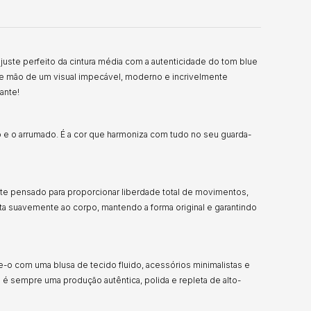
ajuste perfeito da cintura média com a autenticidade do tom blue
bre mão de um visual impecável, moderno e incrivelmente
ante!
o e o arrumado. É a cor que harmoniza com tudo no seu guarda-
nte pensado para proporcionar liberdade total de movimentos,
ta suavemente ao corpo, mantendo a forma original e garantindo
-o com uma blusa de tecido fluido, acessórios minimalistas e
o é sempre uma produção autêntica, polida e repleta de alto-