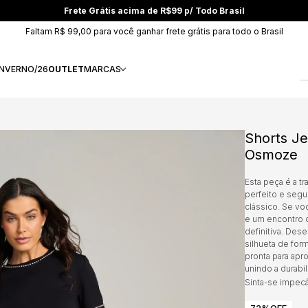
Frete Grátis acima de R$99 p/ Todo Brasil
Faltam R$ 99,00 para você ganhar frete grátis para todo o Brasil
INVERNO/26
OUTLET
MARCAS
Shorts Je
Osmoze
Esta peça é a t
perfeito e segu
clássico. Se vo
e um encontro 
definitiva. Des
silhueta de form
pronta para apr
unindo a durabi
Sinta-se impecá