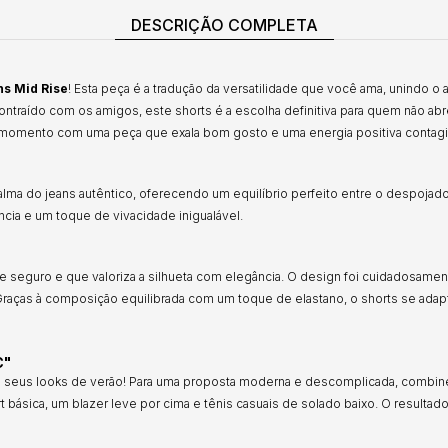
DESCRIÇÃO COMPLETA
ns Mid Rise
! Esta peça é a tradução da versatilidade que você ama, unindo o 
contraído com os amigos, este shorts é a escolha definitiva para quem não a
ada momento com uma peça que exala bom gosto e uma energia positiva contagi
alma do jeans autêntico, oferecendo um equilíbrio perfeito entre o despojad
ncia e um toque de vivacidade inigualável.
te seguro e que valoriza a silhueta com elegância. O design foi cuidadosame
Graças à composição equilibrada com um toque de elastano, o shorts se adap
C"
os seus looks de verão! Para uma proposta moderna e descomplicada, combine
t básica, um blazer leve por cima e tênis casuais de solado baixo. O resultad