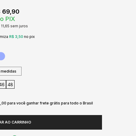
 69,90
o PIX
 11,65
sem juros
omiza
R$ 3,50
no pix
 medidas
46
48
,00 para você ganhar frete grátis para todo o Brasil
AR AO CARRINHO