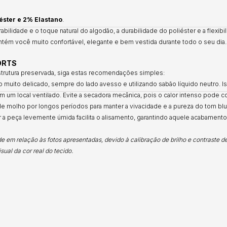
éster e 2% Elastano
.
abilidade e o toque natural do algodão, a durabilidade do poliéster e a flexib
tém você muito confortável, elegante e bem vestida durante todo o seu dia.
ORTS
trutura preservada, siga estas recomendações simples:
muito delicado, sempre do lado avesso e utilizando sabão líquido neutro. Iss
 um local ventilado. Evite a secadora mecânica, pois o calor intenso pode com
e molho por longos períodos para manter a vivacidade e a pureza do tom blu
r a peça levemente úmida facilita o alisamento, garantindo aquele acabamento 
 em relação às fotos apresentadas, devido à calibração de brilho e contraste d
ual da cor real do tecido.