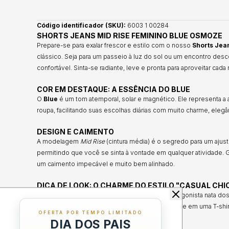
Código identificador (SKU):
6003 1 00284
SHORTS JEANS MID RISE FEMININO BLUE OSMOZE
Prepare-se para exalar frescor e estilo com o nosso
Shorts Jea
clássico. Seja para um passeio à luz do sol ou um encontro des
confortável. Sinta-se radiante, leve e pronta para aproveitar c
COR EM DESTAQUE: A ESSÊNCIA DO BLUE
O
Blue
é um tom atemporal, solar e magnético. Ele representa a 
roupa, facilitando suas escolhas diárias com muito charme, elegâ
DESIGN E CAIMENTO
A modelagem
Mid Rise
(cintura média) é o segredo para um ajus
permitindo que você se sinta à vontade em qualquer atividade. 
um caimento impecável e muito bem alinhado.
DICA DE LOOK: O CHARME DO ESTILO "CASUAL CHI
Versatilidade Magnética:
Este shorts é a protagonista nata d
sandálias de tiras. Quer um ar mais urbano? Aposte em uma T-shir
OFERTA POR TEMPO LIMITADO
astral em cada detalhe!
DIA DOS PAIS