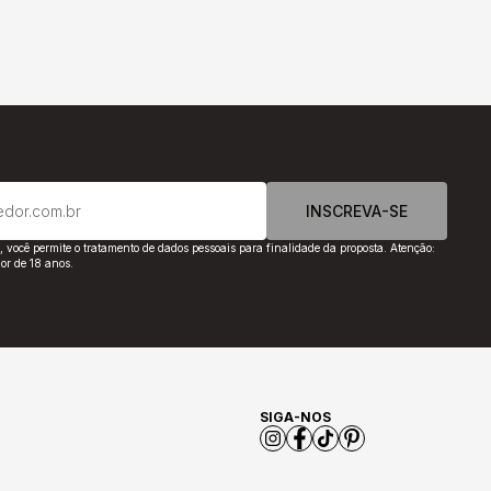
INSCREVA-SE
o, você permite o tratamento de dados pessoais para finalidade da proposta. Atenção:
or de 18 anos.
SIGA-NOS